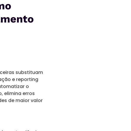
mo
jamento
ceiras substituam
ação e reporting
utomatizar o
, elimina erros
des de maior valor