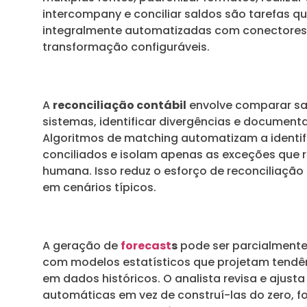
intercompany e conciliar saldos são tarefas q
integralmente automatizadas com conectores 
transformação configuráveis.
A
reconciliação contábil
envolve comparar sa
sistemas, identificar divergências e documenta
Algoritmos de matching automatizam a identi
conciliados e isolam apenas as exceções que 
humana. Isso reduz o esforço de reconciliaçã
em cenários típicos.
A geração de
forecast
s
pode ser parcialment
com modelos estatísticos que projetam tend
em dados históricos. O analista revisa e ajust
automáticas em vez de construí-las do zero, 