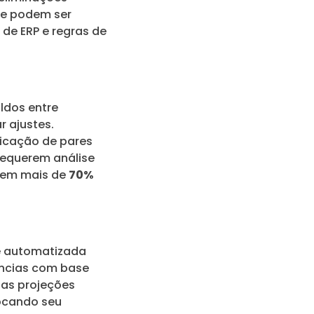
ue podem ser
de ERP e regras de
ldos entre
r ajustes.
ficação de pares
requerem análise
o em mais de
70%
e automatizada
ências com base
a as projeções
focando seu