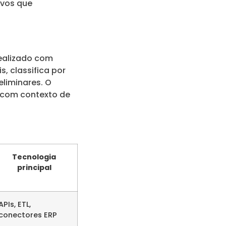
ivos que
ealizado com
, classifica por
eliminares. O
 com contexto de
Tecnologia
principal
APIs, ETL,
conectores ERP