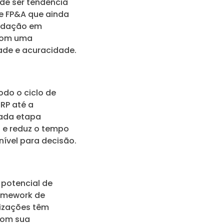
de ser tendência
de FP&A que ainda
lidação em
 com uma
ade e acuracidade.
do o ciclo de
RP até a
Cada etapa
 e reduz o tempo
nível para decisão.
 potencial de
ramework de
nizações têm
com sua