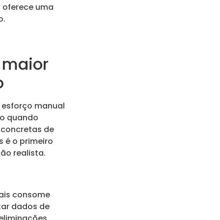
, oferece uma
o.
 maior
o
 esforço manual
ivo quando
 concretas de
s é o primeiro
o realista.
ais consome
tar dados de
 eliminações