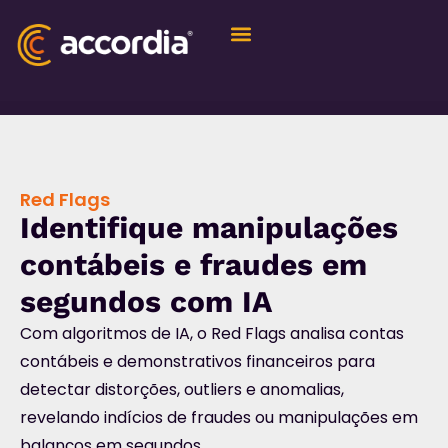
Quem Somos
Red Flags
Red Flags
Identifique manipulações
contábeis e fraudes em
segundos com IA
Com algoritmos de IA, o Red Flags analisa contas
contábeis e demonstrativos financeiros para
detectar distorções, outliers e anomalias,
revelando indícios de fraudes ou manipulações em
balanços em segundos.