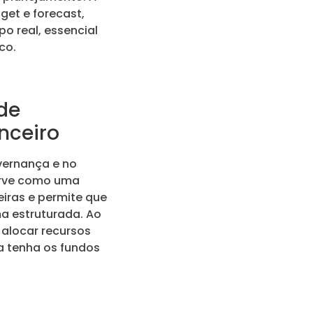
get e forecast,
o real, essencial
co.
de
nceiro
vernança e no
serve como uma
eiras e permite que
a estruturada. Ao
alocar recursos
a tenha os fundos