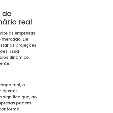
 de
ário real
mite às empresas
 mercado. Ele
ustar as projeções
ões. Essa
ócios dinâmico,
ente.
empo real, o
m ajustes
 significa que, ao
 empresas podem
 conforme