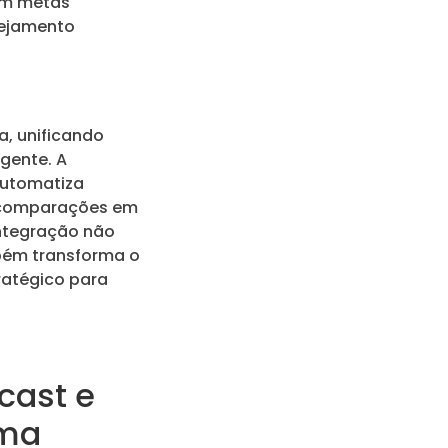
em metas
nejamento
, unificando
igente. A
automatiza
ce comparações em
integração não
mbém transforma o
ratégico para
cast e
rma