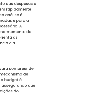
nto das despesas e
quem rapidamente
sa análise é
madas e para a
cessário. A
a enormemente de
rienta as
cia e a
 para compreender
m mecanismo de
 o budget é
s, assegurando que
dições do