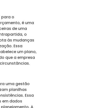
 para o
 orçamento, é uma
nceiras de uma
trapartida, o
apta às mudanças
zação. Essa
stabelece um plano,
ndo que a empresa
circunstâncias.
para uma gestão
izam planilhas
nsistências. Essa
as em dados
 planejamento. A