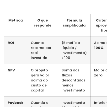
Métrica
O que
Fórmula
Critér
responde
simplificada
aprov
típ
ROI
Quanto
(Benefício
Acima 
retorna por
líquido /
100%
real
Investimento)
investido
x 100
NPV
O projeto
Soma dos
Maior 
gera valor
fluxos
zero
acima do
descontados
custo de
menos
capital
investimento
Payback
Quando o
Investimento
Inferio