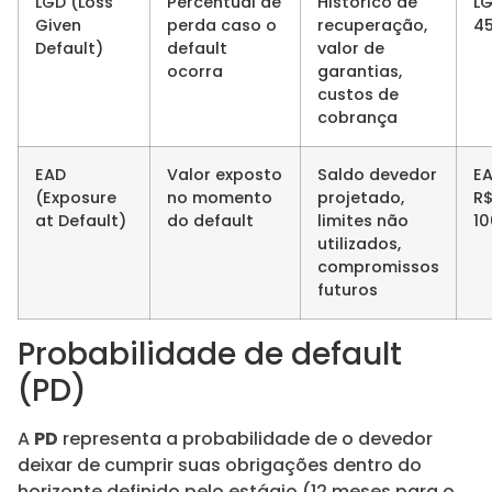
LGD (Loss
Percentual de
Histórico de
L
Given
perda caso o
recuperação,
4
Default)
default
valor de
ocorra
garantias,
custos de
cobrança
EAD
Valor exposto
Saldo devedor
E
(Exposure
no momento
projetado,
R
at Default)
do default
limites não
10
utilizados,
compromissos
futuros
Probabilidade de default
(PD)
A
PD
representa a probabilidade de o devedor
deixar de cumprir suas obrigações dentro do
horizonte definido pelo estágio (12 meses para o