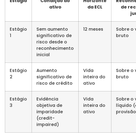
Estágio
Condição do
Horizonte
Reconh
ativo
da ECL
de rec
ju
Estágio
Sem aumento
12 meses
Sobre o 
1
significativo de
bruto
risco desde o
reconhecimento
inicial
Estágio
Aumento
Vida
Sobre o 
2
significativo de
inteira do
bruto
risco de crédito
ativo
Estágio
Evidência
Vida
Sobre o 
3
objetiva de
inteira do
líquido 
imparidade
ativo
provisão
(credit-
impaired)